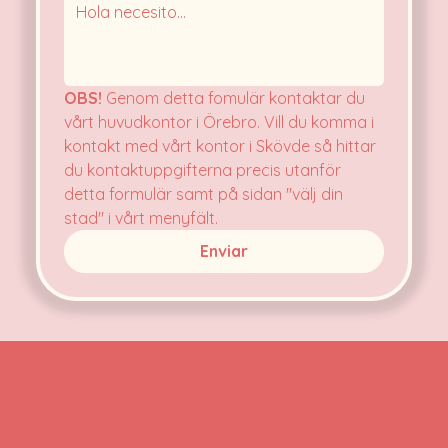
OBS!
 Genom detta fomulär kontaktar du 
vårt huvudkontor i Örebro. Vill du komma i 
kontakt med vårt kontor i Skövde så hittar 
du kontaktuppgifterna precis utanför 
detta formulär samt på sidan "välj din 
stad" i vårt menyfält.
Enviar