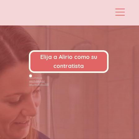
Elija a Alirio como su
contratista
mirza@alirio.se
+4679-348-32-97
Lun - Vie: 08:00 - 17:00