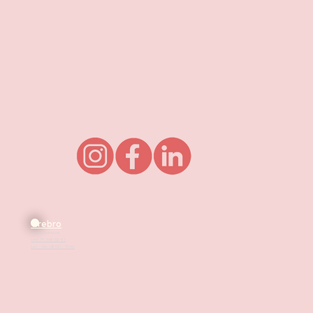
Örebro
mirza@alirio.se
+4679-348-32-97
Lun - Vie: 08:00 - 17:00