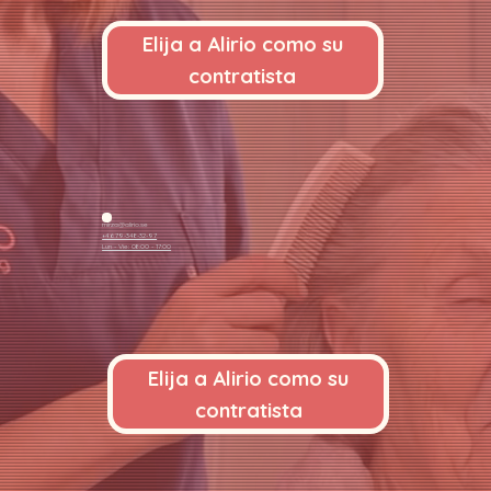
Elija a Alirio como su
contratista
mirza@alirio.se
+4679-348-32-97
Lun - Vie: 08:00 - 17:00
Elija a Alirio como su
contratista