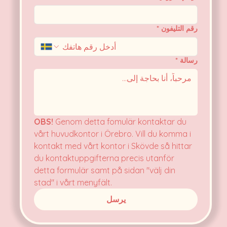
رقم التليفون
*
رسالة
*
OBS!
 Genom detta fomulär kontaktar du 
vårt huvudkontor i Örebro. Vill du komma i 
kontakt med vårt kontor i Skövde så hittar 
du kontaktuppgifterna precis utanför 
detta formulär samt på sidan "välj din 
stad" i vårt menyfält.
يرسل