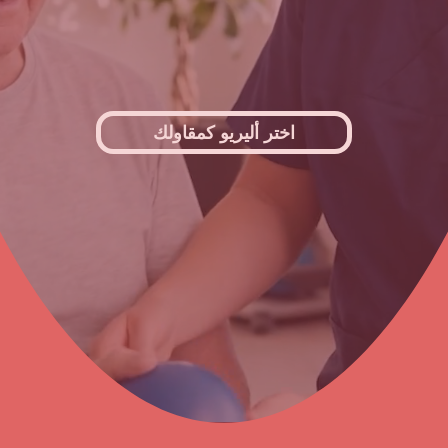
اختر أليريو كمقاولك