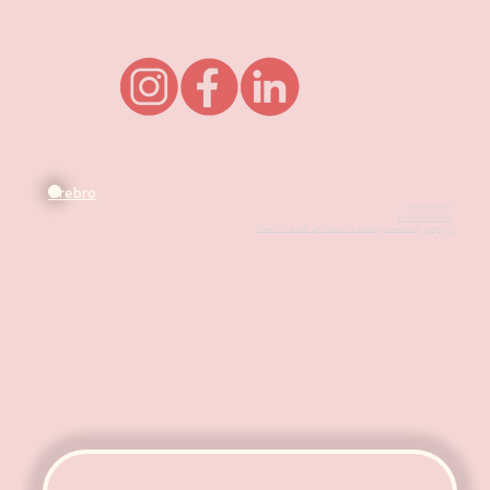
Örebro
mirza@alirio.se
+4679-348-32-97
من الإثنين إلى الجمعة: من الساعة 8:00 صباحاً إلى الساعة 5:00 مساءً