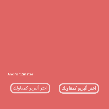
Andra tjänster
اختر أليريو كمقاولك
اختر أليريو كمقاولك