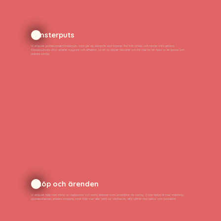
Fönsterputs
Vi erbjuder professionell fönsterputs som ger dig skinande rena fönster, fria från smuts och ränder. Våra erfarna
fönsterputsare utför arbetet noggrant och effektivt, så att du slipper besväret och får mer tid att njuta av en ljusare och
enklare vardag.
Inköp och ärenden
Vi erbjuder hjälp med inköp av dagligvaror och andra ärenden som underlättar din vardag. Vi kan hjälpa till med matinköp,
apoteksärenden, enklare shopping samt följa med eller bistå vid vårdbesök, alltid utifrån dina behov och önskemål.