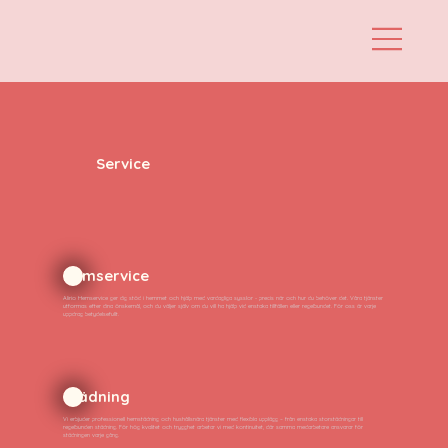
Service
Hemservice
Alirio Hemservice ger dig stöd i hemmet och hjälp med vardagliga sysslor - precis när och hur du behöver det. Våra tjänster
utformas efter dina önskemål, och du väljer själv om du vill ha hjälp vid enstaka tillfällen eller regelbundet. För oss är varje
uppdrag betydelsefullt.
Städning
Vi erbjuder professionell hemstädning och hushållsnära tjänster med flexibla upplägg – från enstaka storstädningar till
regelbunden städning. För hög kvalitet och trygghet arbetar vi med kontinuitet, där samma medarbetare ansvarar för
städningen varje gång.