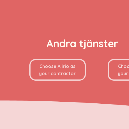
Andra tjänster
Choose Alirio as
Choo
your contractor
your