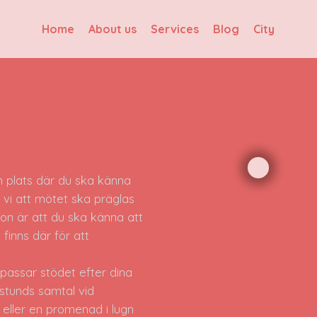
Home
About us
Services
Blog
City
n plats där du ska känna
l vi att mötet ska präglas
on är att du ska känna att
finns där för att
npassar stödet efter dina
stunds samtal vid
eller en promenad i lugn